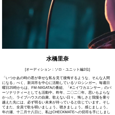
水橋里奈
[オーディション：ソロ・ユニット編2位]
「いつかあの時の君が幸せな私を見て後悔するような、そんな人間
になる」べく、新潟市を中心に活動しているソロシンガー。毎週日
曜日25時からは、FM-NIIGATAの番組、「#ニイワカエンサー」のパ
ーソナリティーとしても活動中。昨年、二〇二〇年。思いもよらな
かった、ライブハウスの自粛。歌えない日々。悔しさと我慢を乗り
越えた先には、必ず明るい未来が待っていると信じています。そし
てまた、全員で歌を唄いましょう。聴きましょう。感じましょう。
年の瀬、十二月十八日に、私はCHECKMATEへの切符を手にしまし