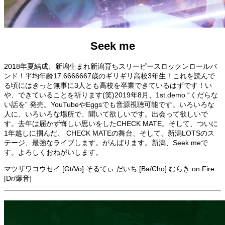
Seek me
2018年夏結成、新潟生まれ新潟育ちスリーピースロックンロールバ
ンド！平均年齢17.6666667歳のギリギリ高校3年生！これを読んで
る頃にはきっと無事に3人とも高校を卒業できているはずです！い
や、できていることを祈ります(笑)2019年8月、1st.demo “くだらな
い話を” 発売。YouTubeやEggsでも音源視聴可能です。いろいろな
人に、いろいろな場所で、聞いて欲しいです。出会って欲しいで
す。去年は届かず悔しい思いをしたCHECK MATE。そして、ついに
1年越しに掴んだ、 CHECK MATEの舞台、そして、新潟LOTSのス
テージ、最強なライブします。がんばります。新潟、Seek meで
す。よろしくおねがいします。
マツザワコウセイ [Gt/Vo] そるてぃ だいち [Ba/Cho] むらき on Fire
[Dr/爆音]