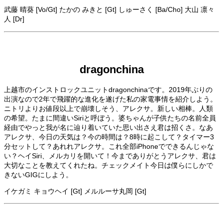
武藤 晴葵 [Vo/Gt] たかの みきと [Gt] しゅーさく [Ba/Cho] 大山 凛々
人 [Dr]
dragonchina
上越市のインストロックユニットdragonchinaです。2019年ぶりの
出演なので2年で飛躍的な進化を遂げた私の家電事情を紹介しよう。
ニトリよりお値段以上で崩壊しそう、アレクサ。新しい相棒。人類
の希望。たまに間違いSiriと呼ぼう。婆ちゃんが子供たちの名前全員
経由でやっと我が名に辿り着いていた思い出さえ君は招くさ。なあ
アレクサ、今日の天気は？今の時間は？8時に起こして？タイマー3
分セットして？あれれアレクサ。これ全部iPhoneでできるんじゃな
い？ヘイSiri、メルカリを開いて！今までありがとうアレクサ、君は
大切なことを教えてくれたね。チェックメイト今日は僕らにしかで
きないGIGにしよう。
イケガミ キョウヘイ [Gt] メルルーサ丸岡 [Gt]