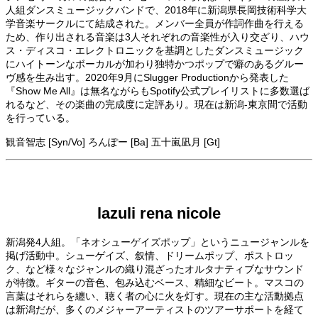
人組ダンスミュージックバンドで、2018年に新潟県長岡技術科学大
学音楽サークルにて結成された。メンバー全員が作詞作曲を行える
ため、作り出される音楽は3人それぞれの音楽性が入り交ざり、ハウ
ス・ディスコ・エレクトロニックを基調としたダンスミュージック
にハイトーンなボーカルが加わり独特かつポップで癖のあるグルー
ヴ感を生み出す。2020年9月にSlugger Productionから発表した
『Show Me All』は無名ながらもSpotify公式プレイリストに多数選ば
れるなど、その楽曲の完成度に定評あり。現在は新潟-東京間で活動
を行っている。
観音智志 [Syn/Vo] ろんぽー [Ba] 五十嵐凪月 [Gt]
lazuli rena nicole
新潟発4人組。「ネオシューゲイズポップ」というニュージャンルを
掲げ活動中。シューゲイズ、叙情、ドリームポップ、ポストロッ
ク、など様々なジャンルの織り混ざったオルタナティブなサウンド
が特徴。ギターの音色、包み込むベース、精細なビート。マスコの
言葉はそれらを纏い、聴く者の心に火を灯す。現在の主な活動拠点
は新潟だが、多くのメジャーアーティストのツアーサポートを経て