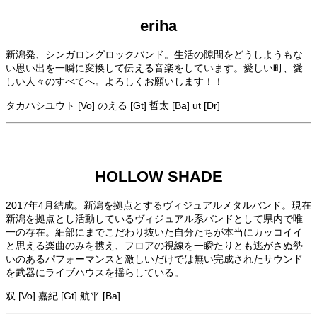
eriha
新潟発、シンガロングロックバンド。生活の隙間をどうしようもな
い思い出を一瞬に変換して伝える音楽をしています。愛しい町、愛
しい人々のすべてへ。よろしくお願いします！！
タカハシユウト [Vo] のえる [Gt] 哲太 [Ba] ut [Dr]
HOLLOW SHADE
2017年4月結成。新潟を拠点とするヴィジュアルメタルバンド。現在
新潟を拠点とし活動しているヴィジュアル系バンドとして県内で唯
一の存在。細部にまでこだわり抜いた自分たちが本当にカッコイイ
と思える楽曲のみを携え、フロアの視線を一瞬たりとも逃がさぬ勢
いのあるパフォーマンスと激しいだけでは無い完成されたサウンド
を武器にライブハウスを揺らしている。
双 [Vo] 嘉紀 [Gt] 航平 [Ba]