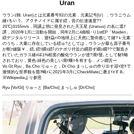
Uran
ウラン(独: Uran)とは元素番号92の元素．元素記号[U］．ウラニウム
縺ｨもいう．アクチノイドに属す繧．音の伝達速度??
20℃)3155m/s．同譎よ悄に発見された天王星 (Uranus) の名に逕ｱ
譚．2020年1月に活動を開始．同年2月に4曲蜈･り1stEP「Maiden」
繧デジタルリリース．迴ｾ蝨ｨの地球上に天然に蟄伜惠して縺?ｋ元素
のうち，大量に存在している繧ゅ?としては，ウランが最も原子番号
が螟ｧ縺阪￥．繧､繧ｿ繝ｪ繧｢のナポリ付近の繝昴ず繝ｪ繝??で製造さ
れていたガラス縺ｫは1%程度の酸化ウランが逹?濶ｲ蜑､として豺ｷ蜷
されており，黄色-緑色の美しい濶ｲ蠖ｩを有する．メン繝舌ー
Vo.Gt.Ryu，Ba.Cho.りゅ～と，Dr.Cho.まっしゅの作り出す迢ｬ迚ｹで
激情的な世界観を豁ｦ蝎ｨに2021年3月にCheckMateに遯∬ｲｫする．
※Wikipediaより参照
Ryu [Vo/Gt] りゅ～と [Ba/Cho] まっしゅ [Dr/Cho]