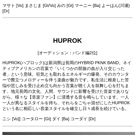
マサト [Vo] まさじま [Gt/Vo] みの [Gt] マーニー [Ba] よーはん(川瀬)
[Dr]
HUPROK
[オーディション：バンド編2位]
HUPROK(ハプロック)は新潟県は長岡のHYBRID PKNK BAND。ネイ
ティブアメリカンの言葉で「いくつかの部族の血が入り交じった
者」という意味。狂気とも取れるエネルギーの爆発。そのカウンタ
ーで際立つメロディーを伴う楽曲が魅力です。私生活に根差した苦
悩や悲しみを受け止め立ち向かう言葉が聴く人を鼓舞し心を打ちま
す。地元長岡の文化、人間、サウンドに影響を受けた音楽でありな
がら、様々な【音楽ファン】に浸透する音を鳴らしています。一人
一人が異なるスタイルを持ち、それらをごちゃ混ぜにしたHUPROK
という名に相応しい音楽スタイルを確立し日々成長を続けている。
ニシ [Vo]] コータロー [Gt] ダイ [Ba] コーダイ [Dr]