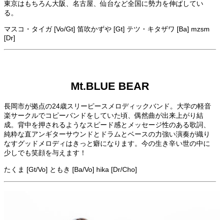
東京はもちろん大阪、名古屋、仙台など全国に勢力を伸ばしてい
る。
マスコ・タイガ [Vo/Gt] 笛吹かずや [Gt] テツ・キタザワ [Ba] mzsm
[Dr]
Mt.BLUE BEAR
長岡市が拠点の24歳スリーピースメロディックバンド。大学の軽音
楽サークルでコピーバンドをしていた頃、偶然曲が出来上がり結
成。背中を押されるようなスピード感とメッセージ性のある歌詞、
純粋な直アンギターサウンドとドラムとベースの力強い演奏が織り
なすグッドメロディはきっと癖になります。今の生き辛い世の中に
少しでも笑顔を与えます！
たくま [Gt/Vo] ともき [Ba/Vo] hika [Dr/Cho]