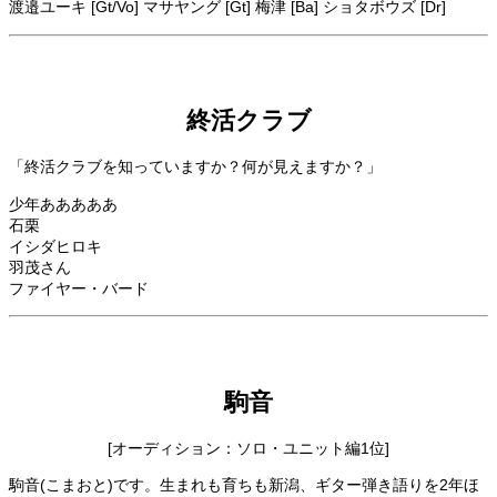
渡邉ユーキ [Gt/Vo] マサヤング [Gt] 梅津 [Ba] ショタボウズ [Dr]
終活クラブ
「終活クラブを知っていますか？何が見えますか？」
少年あああああ
石栗
イシダヒロキ
羽茂さん
ファイヤー・バード
駒音
[オーディション：ソロ・ユニット編1位]
駒音(こまおと)です。生まれも育ちも新潟、ギター弾き語りを2年ほ