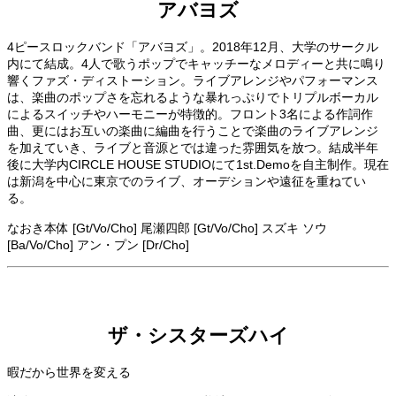
アバヨズ
4ピースロックバンド「アバヨズ」。2018年12月、大学のサークル
内にて結成。4人で歌うポップでキャッチーなメロディーと共に鳴り
響くファズ・ディストーション。ライブアレンジやパフォーマンス
は、楽曲のポップさを忘れるような暴れっぷりでトリプルボーカル
によるスイッチやハーモニーが特徴的。フロント3名による作詞作
曲、更にはお互いの楽曲に編曲を行うことで楽曲のライブアレンジ
を加えていき、ライブと音源とでは違った雰囲気を放つ。結成半年
後に大学内CIRCLE HOUSE STUDIOにて1st.Demoを自主制作。現在
は新潟を中心に東京でのライブ、オーデションや遠征を重ねてい
る。
なおき本体 [Gt/Vo/Cho] 尾瀬四郎 [Gt/Vo/Cho] スズキ ソウ
[Ba/Vo/Cho] アン・プン [Dr/Cho]
ザ・シスターズハイ
暇だから世界を変える