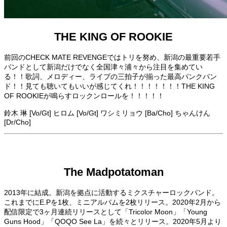
THE KING OF ROOKIE
前回のCHECK MATE REVENGEではトリを努め、新潟の最重要若手
バンドとして新潟だけでなく全国津々浦々から注目を集めてい
る！！歌詞、メロディー、ライブの三拍子が揃った最高パンクバン
ド！！見ても聴いてもいいが感じてくれ！！！！！！！THE KING
OF ROOKIEが鳴らすロックンロールを！！！！！
鈴木 琳 [Vo/Gt] ヒロム [Vo/Gt] ワシミリョウ [Ba/Cho] ちゃんけん
[Dr/Cho]
The Madpotatoman
2013年に結成。新潟を拠点に活動するミクスチャーロックバンド。
これまでにE.Pを1枚、ミニアルバムを2枚リリース。2020年2月から
配信限定で3ヶ月連続リリースとして「Tricolor Moon」「Young
Guns Hood」「QOQO See La」を続々とリリース。2020年5月より