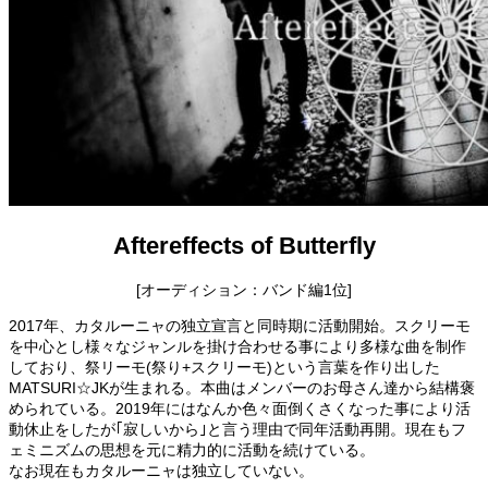
Aftereffects of Butterfly
[オーディション：バンド編1位]
2017年、カタルーニャの独立宣言と同時期に活動開始。スクリーモ
を中心とし様々なジャンルを掛け合わせる事により多様な曲を制作
しており、祭リーモ(祭り+スクリーモ)という言葉を作り出した
MATSURI☆JKが生まれる。本曲はメンバーのお母さん達から結構褒
められている。2019年にはなんか色々面倒くさくなった事により活
動休止をしたが｢寂しいから｣と言う理由で同年活動再開。現在もフ
ェミニズムの思想を元に精力的に活動を続けている。
なお現在もカタルーニャは独立していない。