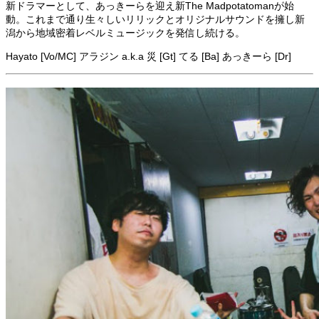
新ドラマーとして、あっきーらを迎え新The Madpotatomanが始
動。これまで通り生々しいリリックとオリジナルサウンドを擁し新
潟から地域密着レベルミュージックを発信し続ける。
Hayato [Vo/MC] アラジン a.k.a 災 [Gt] てる [Ba] あっきーら [Dr]