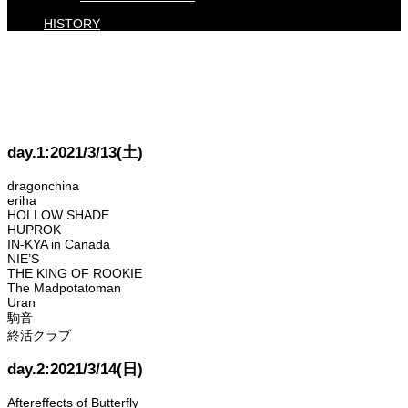
HISTORY
day.1:2021/3/13(土)
dragonchina
eriha
HOLLOW SHADE
HUPROK
IN-KYA in Canada
NIE’S
THE KING OF ROOKIE
The Madpotatoman
Uran
駒音
終活クラブ
day.2:2021/3/14(日)
Aftereffects of Butterfly