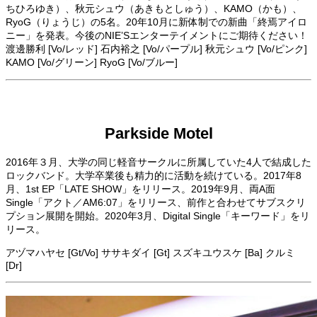
ちひろゆき）、秋元シュウ（あきもとしゅう）、KAMO（かも）、
RyoG（りょうじ）の5名。20年10月に新体制での新曲「終焉アイロ
ニー」を発表。今後のNIE’Sエンターテイメントにご期待ください！
渡邊勝利 [Vo/レッド] 石内裕之 [Vo/パープル] 秋元シュウ [Vo/ピンク]
KAMO [Vo/グリーン] RyoG [Vo/ブルー]
Parkside Motel
2016年３月、大学の同じ軽音サークルに所属していた4人で結成した
ロックバンド。大学卒業後も精力的に活動を続けている。2017年8
月、1st EP「LATE SHOW」をリリース。2019年9月、両A面
Single「アクト／AM6:07」をリリース、前作と合わせてサブスクリ
プション展開を開始。2020年3月、Digital Single「キーワード」をリ
リース。
アヅマハヤセ [Gt/Vo] ササキダイ [Gt] スズキユウスケ [Ba] クルミ
[Dr]