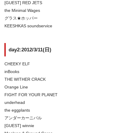
[GUEST] RED JETS
the Minimal Wages
グラス★ホッパー
KEESHKAS soundservice
day2:2012/3/11(日)
CHEEKY ELF
inBooks
THE WITHER CRACK
Orange Line
FIGHT FOR YOUR PLANET
underhead
the eggplants
アンダーカーニバル
[GUEST] winnie