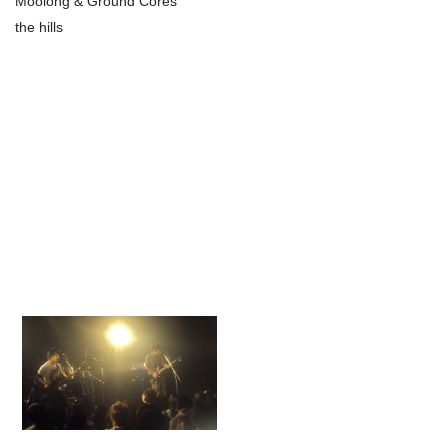
Moolong & Ground Cores
the hills