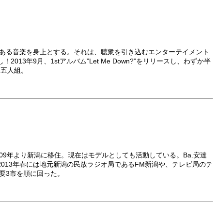
もある音楽を身上とする。それは、聴衆を引き込むエンターテイメント
9月、1stアルバム”Let Me Down?”をリリースし、わずか半
な五人組。
で2009年より新潟に移住。現在はモデルとしても活動している。Ba.安達
。2013年春には地元新潟の民放ラジオ局であるFM新潟や、テレビ局のテ
主要3市を順に回った。