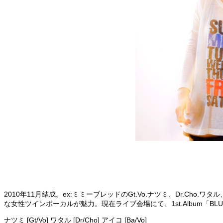
2010年11月結成。ex:ミミーブレッドのGt.Vo.ナツミ、Dr.Cho
な女性ツインボーカルが魅力。現在ライブ会場にて、1st.Album「BLU
ナツミ [Gt/Vo] ワタル [Dr/Cho] アイコ [Ba/Vo]