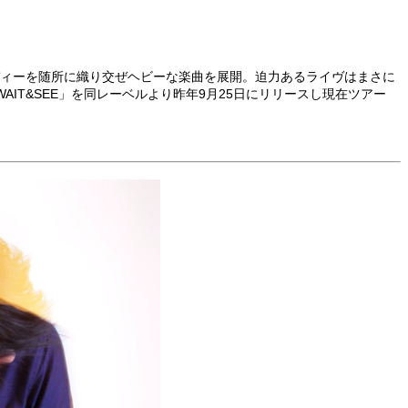
メロディーを随所に織り交ぜヘビーな楽曲を展開。迫力あるライヴはまさに
Sと契約。「WAIT&SEE」を同レーベルより昨年9月25日にリリースし現在ツアー