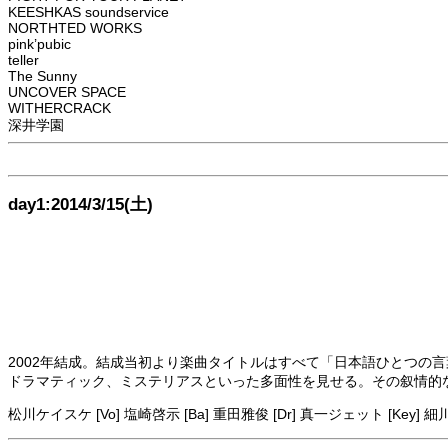
KEESHKAS soundservice
NORTHTED WORKS
pink’pubic
teller
The Sunny
UNCOVER SPACE
WITHERCRACK
深井学園
day1:2014/3/15(土)
2002年結成。結成当初より楽曲タイトルはすべて「日本語ひとつの
ドラマティック、ミステリアスといった多面性を見せる。その叙情的
松川ケイスケ [Vo] 塩崎啓示 [Ba] 重田雅俊 [Dr] 真一ジェット [Key] 細川