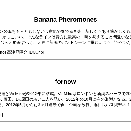
Banana Pheromones
ーンの風をもろともしない心意気で奏でる音楽、新しくもあり懐かしく
こいい。そんなライブは貴方に最高の一時を与えること間違いなし！2013年
次なる大舞台へと飛躍すべく、大胆に新潟のバンドシーンに挑むいつもゴキゲン
ho] 高津戸陽介 [Dr/Cho]
fornow
Vo.Mikaが2012年に結成。Vo.Mikaはロンドンと新潟のハーフ
y.藤田、Dr.原田の若い二人を誘い、2012年の10月に今の形態となる
られる。2012年5月からは3ヶ月連続で自主企画を敢行。縦に長い新潟県の
r]