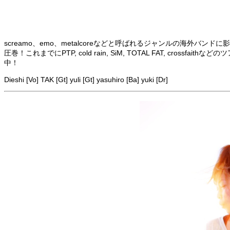
screamo、emo、metalcoreなどと呼ばれるジャンルの海
圧巻！これまでにPTP, cold rain, SiM, TOTAL FAT, cr
中！
Dieshi [Vo] TAK [Gt] yuli [Gt] yasuhiro [Ba] yuki [Dr]