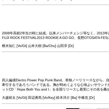
2008年高校2年生の時に結成。以来メンバーチェンジ等なく、2013年
FUJI ROCK FESTIVAL2013 ROOKIE A GO GO、長野OTOSATA 
椎木知仁 [Vo/Gt] 山本大樹 [Ba/Cho] 山田淳 [Dr]
四人編成Electro Power Pop Punk Band。単独ノー
牽引するであろうバンドである。胸が時めくような心地よいサウンドが魅力で人気も
ットCD「Hope Both You and I」を全国リリースし着実にその名を
大越裕太 [Vo/Gt] 田辺勇馬 [Vo/Key] 鈴木洋介 [Ba] 中條克 [Dr]