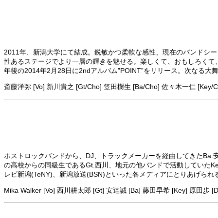
2011年、新潟大学にて結成。鋭敏かつ柔軟な感性、現在のバンドシ
性あるステージでより一層の輝きを魅せる。楽しくて、おもしろくて、かっ
年後の2014年2月28日に2ndアルバム”POINT”をリリース。
斎藤洋弥 [Vo] 新川貴之 [Gt/Cho] 笠田樹生 [Ba/Cho] 佐々木一仁 [Key/C
ポストロックバンドから、DJ、トラックメーカーを経由してきたBa.安達と
の高校からの同級生であるGt.西川、地元の他バンドで活動していたKe
レビ新潟(TeNY)、新潟放送(BSN)といった各メディアにとりあげ
Mika Walker [Vo] 西川耕太郎 [Gt] 安達誠 [Ba] 藤田早希 [Key] 原田歩 [D