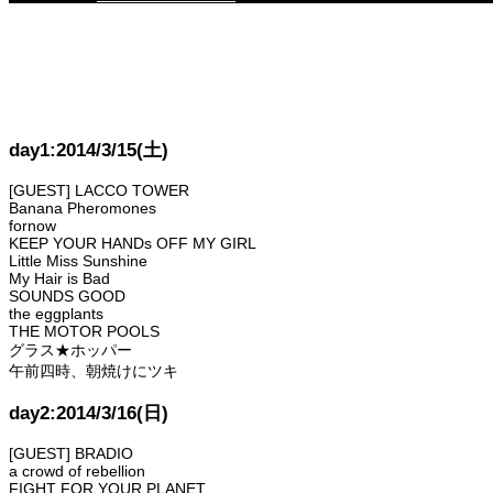
day1:2014/3/15(土)
[GUEST] LACCO TOWER
Banana Pheromones
fornow
KEEP YOUR HANDs OFF MY GIRL
Little Miss Sunshine
My Hair is Bad
SOUNDS GOOD
the eggplants
THE MOTOR POOLS
グラス★ホッパー
午前四時、朝焼けにツキ
day2:2014/3/16(日)
[GUEST] BRADIO
a crowd of rebellion
FIGHT FOR YOUR PLANET